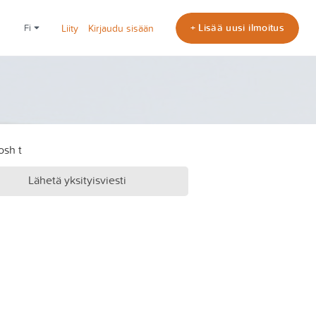
+ Lisää uusi ilmoitus
fi
Liity
Kirjaudu sisään
Lähetä yksityisviesti