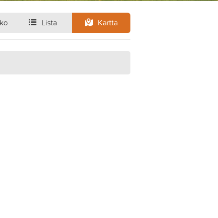
ko
Lista
Kartta