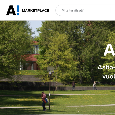
A
Aalto-
vuok