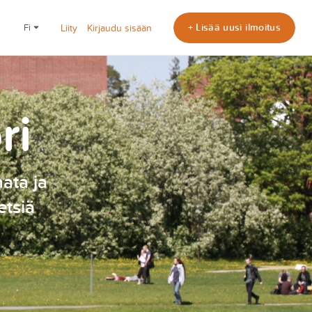
+ Lisää uusi ilmoitus
fi
Liity
Kirjaudu sisään
ri
nata ja
etsiä