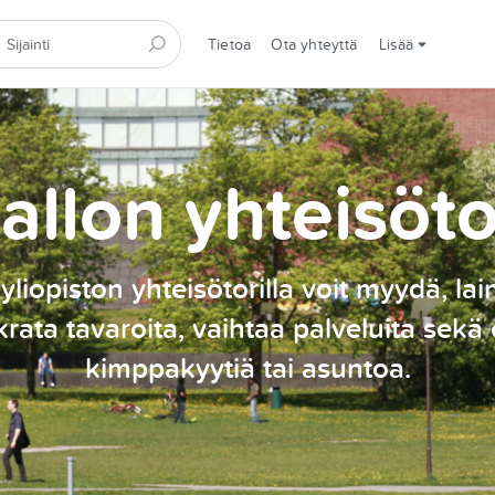
Tietoa
Ota yhteyttä
Lisää
allon yhteisöto
yliopiston yhteisötorilla voit myydä, lai
rata tavaroita, vaihtaa palveluita sekä 
kimppakyytiä tai asuntoa.