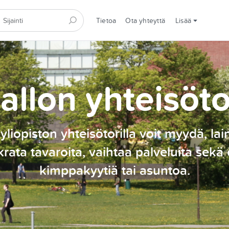
Tietoa
Ota yhteyttä
Lisää
allon yhteisöto
yliopiston yhteisötorilla voit myydä, lai
rata tavaroita, vaihtaa palveluita sekä 
kimppakyytiä tai asuntoa.