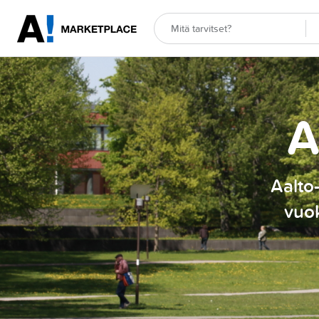
A
Aalto-
vuok