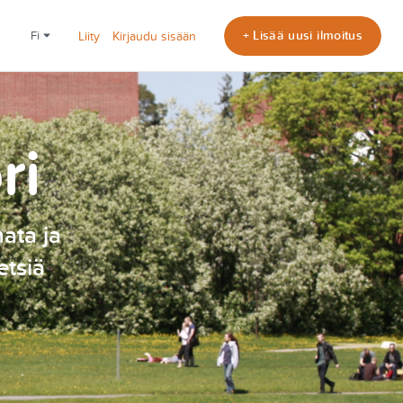
+ Lisää uusi ilmoitus
fi
Liity
Kirjaudu sisään
ri
nata ja
etsiä