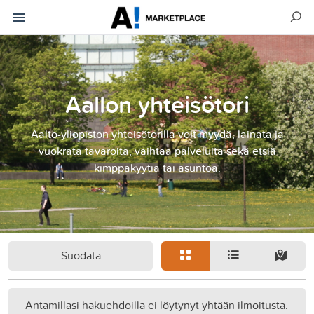
Aallon yhteisötori
Aalto-yliopiston yhteisötorilla voit myydä, lainata ja
vuokrata tavaroita, vaihtaa palveluita sekä etsiä
kimppakyytiä tai asuntoa.
Suodata
Antamillasi hakuehdoilla ei löytynyt yhtään ilmoitusta.