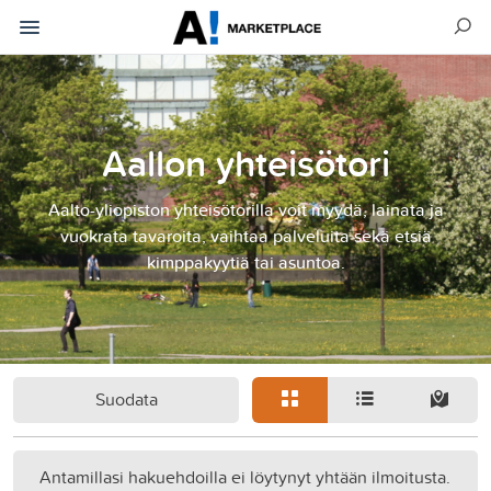
Aallon yhteisötori
Aalto-yliopiston yhteisötorilla voit myydä, lainata ja
vuokrata tavaroita, vaihtaa palveluita sekä etsiä
kimppakyytiä tai asuntoa.
Suodata
Antamillasi hakuehdoilla ei löytynyt yhtään ilmoitusta.