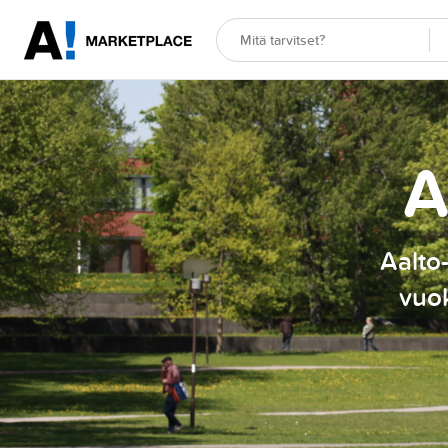
A
Aalto-
vuok