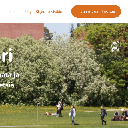
+ Lisää uusi ilmoitus
fi
Liity
Kirjaudu sisään
ri
nata ja
etsiä