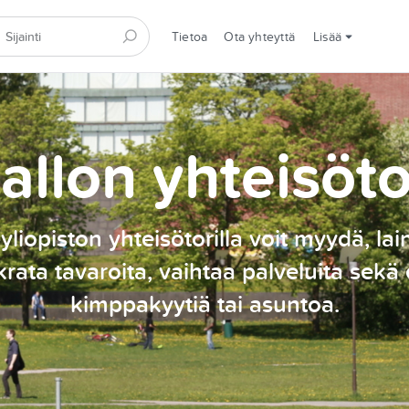
Tietoa
Ota yhteyttä
Lisää
allon yhteisöto
yliopiston yhteisötorilla voit myydä, lai
rata tavaroita, vaihtaa palveluita sekä 
kimppakyytiä tai asuntoa.