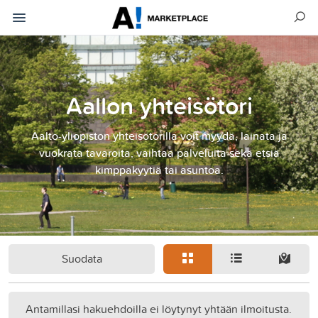
Aallon yhteisötori
Aalto-yliopiston yhteisötorilla voit myydä, lainata ja
vuokrata tavaroita, vaihtaa palveluita sekä etsiä
kimppakyytiä tai asuntoa.
Suodata
Antamillasi hakuehdoilla ei löytynyt yhtään ilmoitusta.