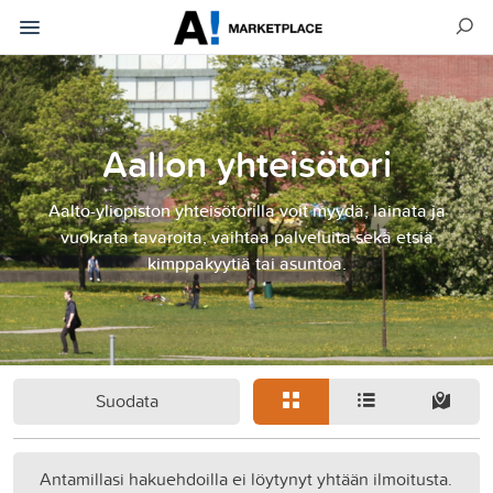
Aallon yhteisötori
Aalto-yliopiston yhteisötorilla voit myydä, lainata ja
vuokrata tavaroita, vaihtaa palveluita sekä etsiä
kimppakyytiä tai asuntoa.
Suodata
Antamillasi hakuehdoilla ei löytynyt yhtään ilmoitusta.