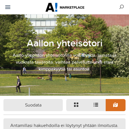
Aallon yhteisötori
Aalto-yliopiston yhteisötorilla voit myydä, lainata ja
vuokrata tavaroita, vaihtaa palveluita sekä etsiä
kimppakyytiä tai asuntoa.
Suodata
Antamillasi hakuehdoilla ei löytynyt yhtään ilmoitusta.