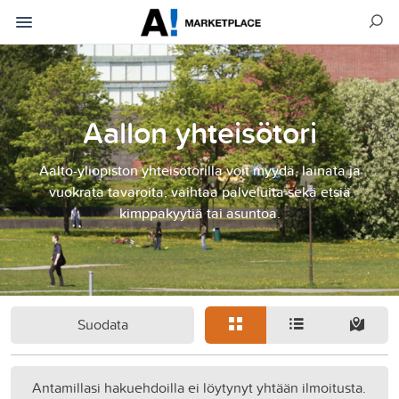
Aallon yhteisötori
Aalto-yliopiston yhteisötorilla voit myydä, lainata ja
vuokrata tavaroita, vaihtaa palveluita sekä etsiä
kimppakyytiä tai asuntoa.
Suodata
Antamillasi hakuehdoilla ei löytynyt yhtään ilmoitusta.