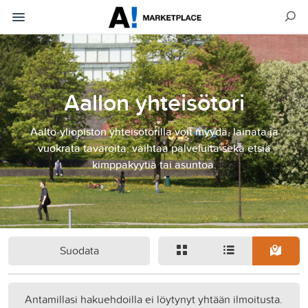
Aallon yhteisötori
Aalto-yliopiston yhteisötorilla voit myydä, lainata ja
vuokrata tavaroita, vaihtaa palveluita sekä etsiä
kimppakyytiä tai asuntoa.
Suodata
Antamillasi hakuehdoilla ei löytynyt yhtään ilmoitusta.