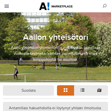
Aallon yhteisötori
Aalto-yliopiston yhteisötorilla voit myydä, lainata ja
vuokrata tavaroita, vaihtaa palveluita sekä etsiä
kimppakyytiä tai asuntoa.
Suodata
Antamillasi hakuehdoilla ei löytynyt yhtään ilmoitusta.