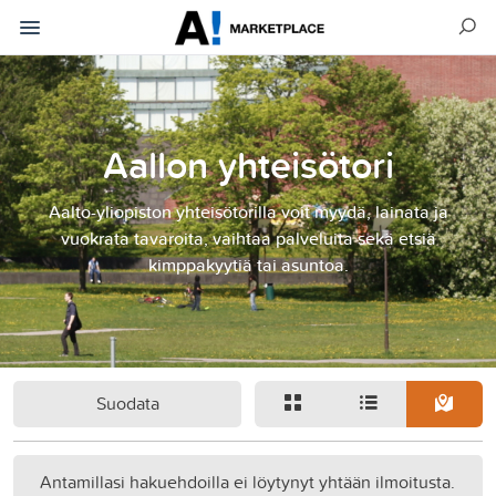
Aallon yhteisötori
Aalto-yliopiston yhteisötorilla voit myydä, lainata ja
vuokrata tavaroita, vaihtaa palveluita sekä etsiä
kimppakyytiä tai asuntoa.
Suodata
Antamillasi hakuehdoilla ei löytynyt yhtään ilmoitusta.