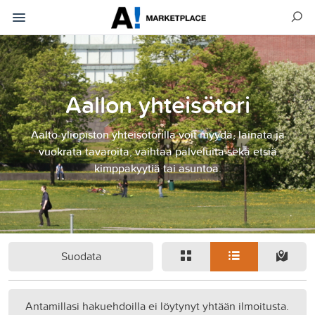
Aallon yhteisötori
Aalto-yliopiston yhteisötorilla voit myydä, lainata ja
vuokrata tavaroita, vaihtaa palveluita sekä etsiä
kimppakyytiä tai asuntoa.
Suodata
Antamillasi hakuehdoilla ei löytynyt yhtään ilmoitusta.