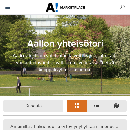
Aallon yhteisötori
Aalto-yliopiston yhteisötorilla voit myydä, lainata ja
vuokrata tavaroita, vaihtaa palveluita sekä etsiä
kimppakyytiä tai asuntoa.
Suodata
Antamillasi hakuehdoilla ei löytynyt yhtään ilmoitusta.