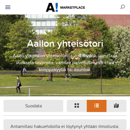
Aallon yhteisötori
Aalto-yliopiston yhteisötorilla voit myydä, lainata ja
vuokrata tavaroita, vaihtaa palveluita sekä etsiä
kimppakyytiä tai asuntoa.
Suodata
Antamillasi hakuehdoilla ei löytynyt yhtään ilmoitusta.