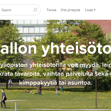
Tietoa
Ota yhteyttä
Lisää
allon yhteisöto
yliopiston yhteisötorilla voit myydä, lai
rata tavaroita, vaihtaa palveluita sekä 
kimppakyytiä tai asuntoa.