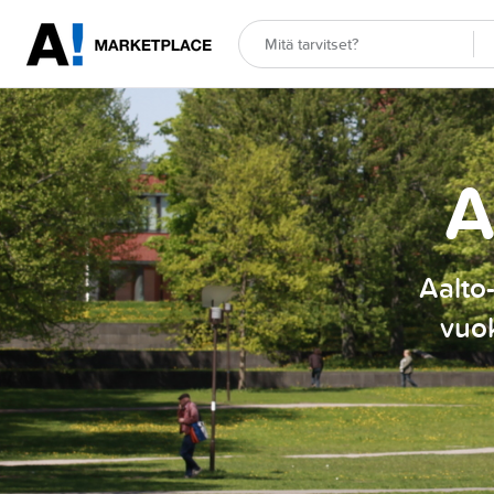
A
Aalto-
vuok