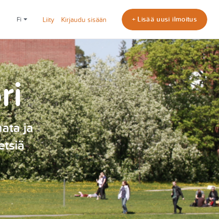
+ Lisää uusi ilmoitus
fi
Liity
Kirjaudu sisään
ri
nata ja
etsiä