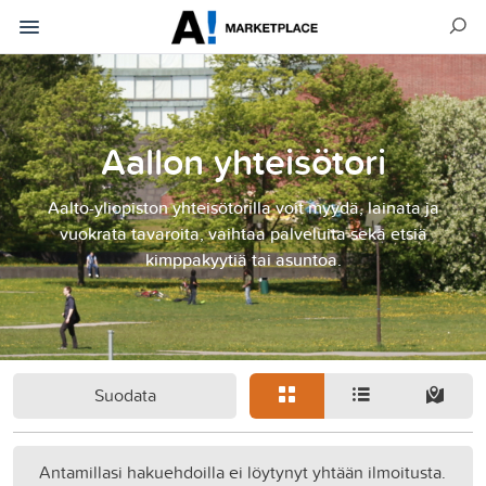
Aallon yhteisötori
Aalto-yliopiston yhteisötorilla voit myydä, lainata ja
vuokrata tavaroita, vaihtaa palveluita sekä etsiä
kimppakyytiä tai asuntoa.
Suodata
Antamillasi hakuehdoilla ei löytynyt yhtään ilmoitusta.