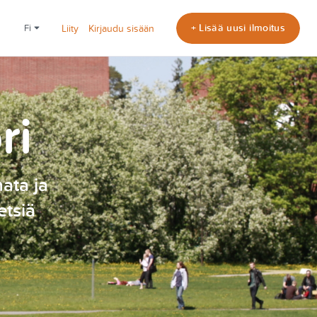
+ Lisää uusi ilmoitus
fi
Liity
Kirjaudu sisään
ri
nata ja
etsiä