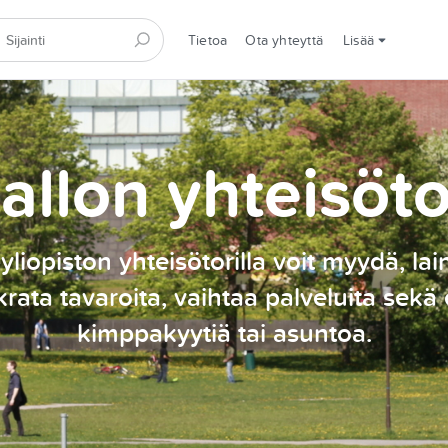
Tietoa
Ota yhteyttä
Lisää
allon yhteisöto
yliopiston yhteisötorilla voit myydä, lai
rata tavaroita, vaihtaa palveluita sekä 
kimppakyytiä tai asuntoa.