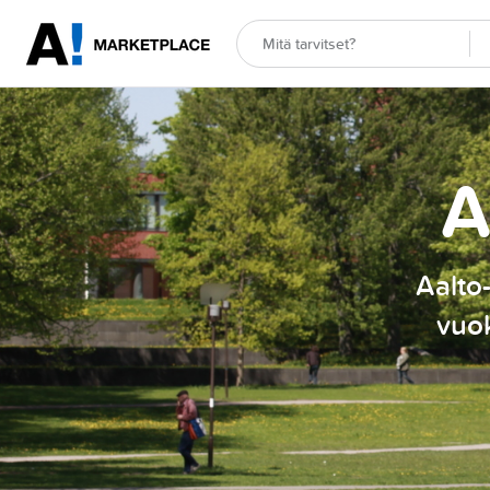
A
Aalto-
vuok