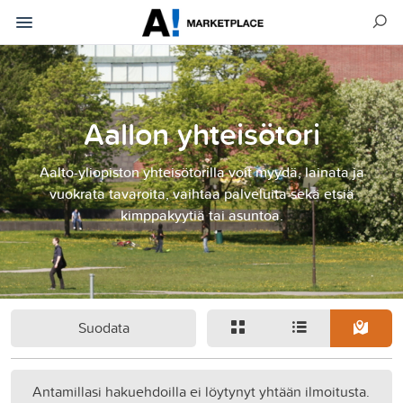
Aallon yhteisötori
Aalto-yliopiston yhteisötorilla voit myydä, lainata ja
vuokrata tavaroita, vaihtaa palveluita sekä etsiä
kimppakyytiä tai asuntoa.
Suodata
Antamillasi hakuehdoilla ei löytynyt yhtään ilmoitusta.