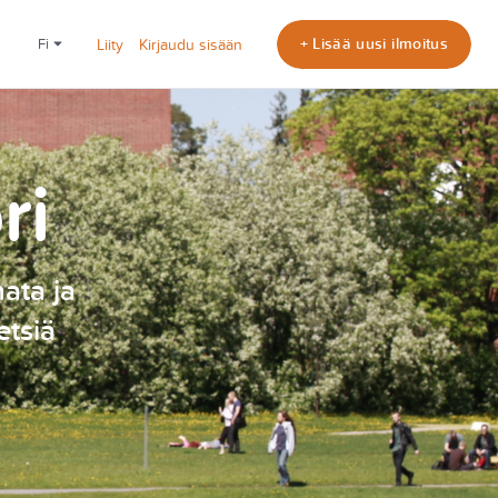
+ Lisää uusi ilmoitus
fi
Liity
Kirjaudu sisään
ri
nata ja
etsiä