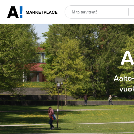
A
Aalto-
vuok