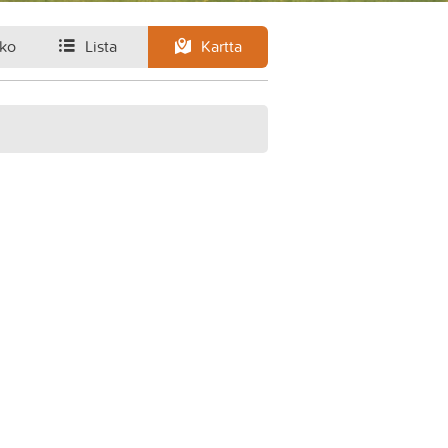
ko
Lista
Kartta