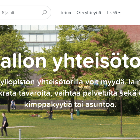
Tietoa
Ota yhteyttä
Lisää
allon yhteisöto
yliopiston yhteisötorilla voit myydä, lai
rata tavaroita, vaihtaa palveluita sekä 
kimppakyytiä tai asuntoa.