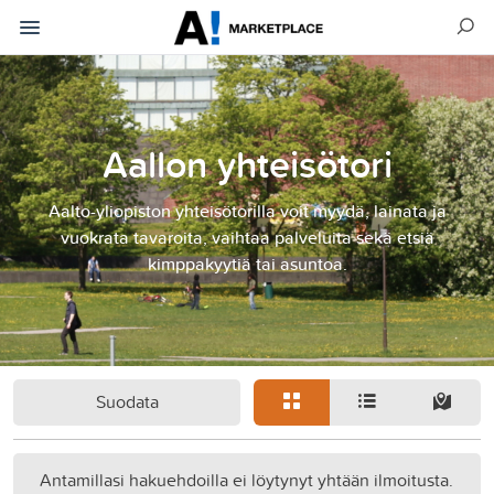
Aallon yhteisötori
Aalto-yliopiston yhteisötorilla voit myydä, lainata ja
vuokrata tavaroita, vaihtaa palveluita sekä etsiä
kimppakyytiä tai asuntoa.
Suodata
Antamillasi hakuehdoilla ei löytynyt yhtään ilmoitusta.