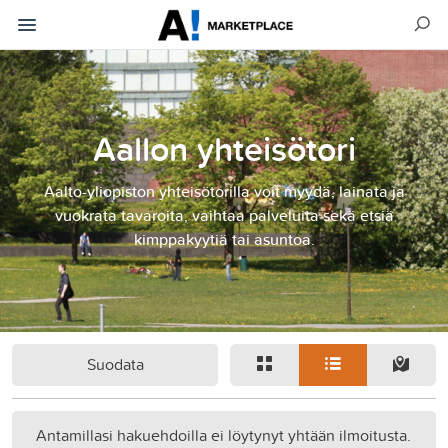
Aallon yhteisötori
Aalto-yliopiston yhteisötorilla voit myydä, lainata ja
vuokrata tavaroita, vaihtaa palveluita sekä etsiä
kimppakyytiä tai asuntoa.
Suodata
Antamillasi hakuehdoilla ei löytynyt yhtään ilmoitusta.