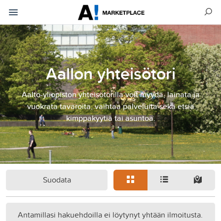
Aallon yhteisötori
Aalto-yliopiston yhteisötorilla voit myydä, lainata ja
vuokrata tavaroita, vaihtaa palveluita sekä etsiä
kimppakyytiä tai asuntoa.
Suodata
Antamillasi hakuehdoilla ei löytynyt yhtään ilmoitusta.