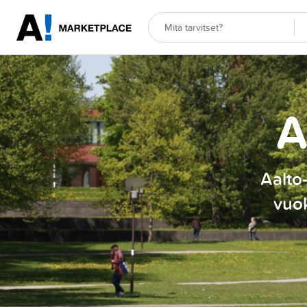
A
Aalto-
vuok