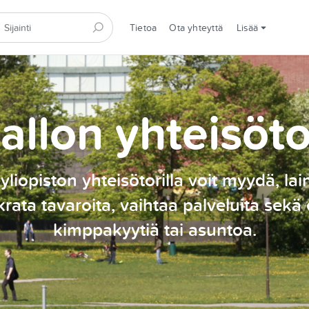
Tietoa
Ota yhteyttä
Lisää
allon yhteisöto
yliopiston yhteisötorilla voit myydä, lai
rata tavaroita, vaihtaa palveluita sekä 
kimppakyytiä tai asuntoa.