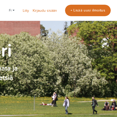
+ Lisää uusi ilmoitus
fi
Liity
Kirjaudu sisään
ri
nata ja
etsiä