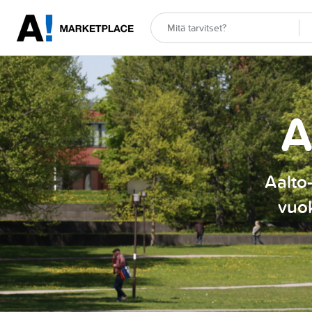
A
Aalto-
vuok