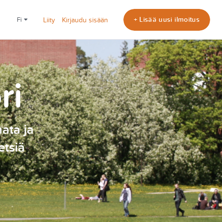
+ Lisää uusi ilmoitus
fi
Liity
Kirjaudu sisään
ri
nata ja
etsiä