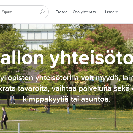
Tietoa
Ota yhteyttä
Lisää
allon yhteisöto
yliopiston yhteisötorilla voit myydä, lai
rata tavaroita, vaihtaa palveluita sekä 
kimppakyytiä tai asuntoa.