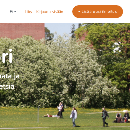
+ Lisää uusi ilmoitus
fi
Liity
Kirjaudu sisään
ri
nata ja
etsiä