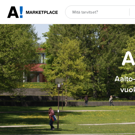
A
Aalto-
vuok