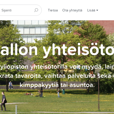
Tietoa
Ota yhteyttä
Lisää
allon yhteisöto
yliopiston yhteisötorilla voit myydä, lai
rata tavaroita, vaihtaa palveluita sekä 
kimppakyytiä tai asuntoa.