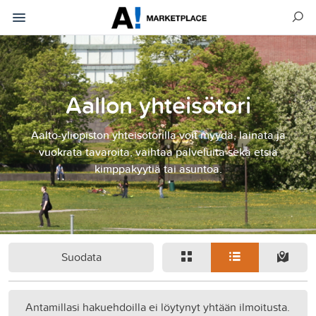
Aallon yhteisötori
Aalto-yliopiston yhteisötorilla voit myydä, lainata ja
vuokrata tavaroita, vaihtaa palveluita sekä etsiä
kimppakyytiä tai asuntoa.
Suodata
Antamillasi hakuehdoilla ei löytynyt yhtään ilmoitusta.