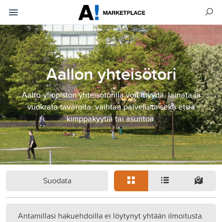
Aallon yhteisötori
Aalto-yliopiston yhteisötorilla voit myydä, lainata ja
vuokrata tavaroita, vaihtaa palveluita sekä etsiä
kimppakyytiä tai asuntoa.
Suodata
Antamillasi hakuehdoilla ei löytynyt yhtään ilmoitusta.