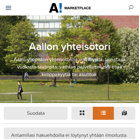
Aallon yhteisötori
Aalto-yliopiston yhteisötorilla voit myydä, lainata ja
vuokrata tavaroita, vaihtaa palveluita sekä etsiä
kimppakyytiä tai asuntoa.
Suodata
Antamillasi hakuehdoilla ei löytynyt yhtään ilmoitusta.