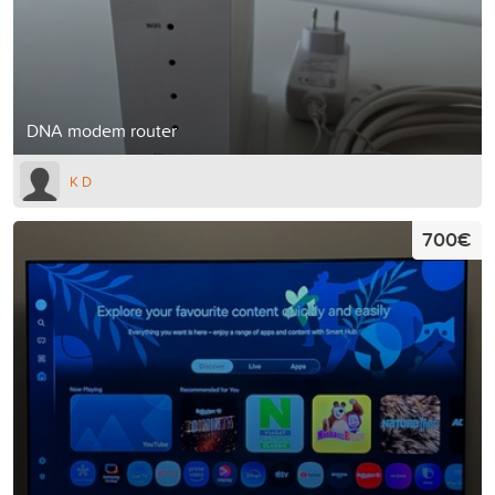
DNA modem router
K D
700€