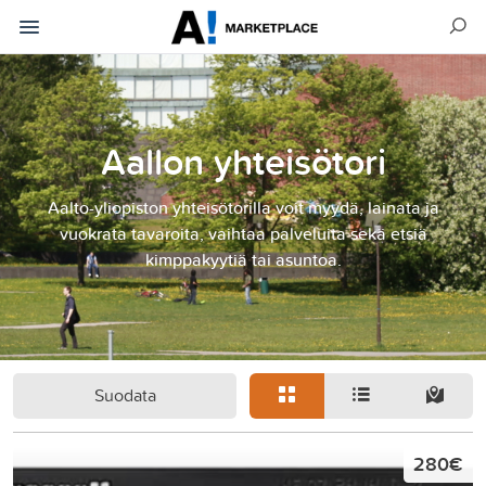
Aallon yhteisötori
Aalto-yliopiston yhteisötorilla voit myydä, lainata ja
vuokrata tavaroita, vaihtaa palveluita sekä etsiä
kimppakyytiä tai asuntoa.
Suodata
280€