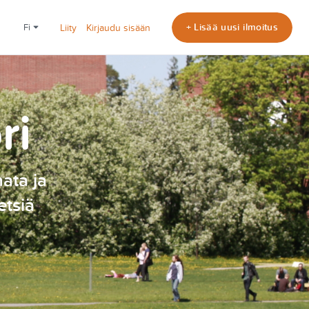
+ Lisää uusi ilmoitus
fi
Liity
Kirjaudu sisään
ri
nata ja
etsiä