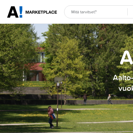
A
Aalto-
vuok