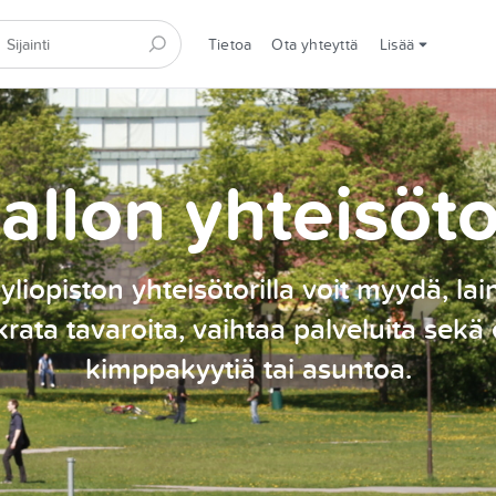
Tietoa
Ota yhteyttä
Lisää
allon yhteisöto
yliopiston yhteisötorilla voit myydä, lai
rata tavaroita, vaihtaa palveluita sekä 
kimppakyytiä tai asuntoa.