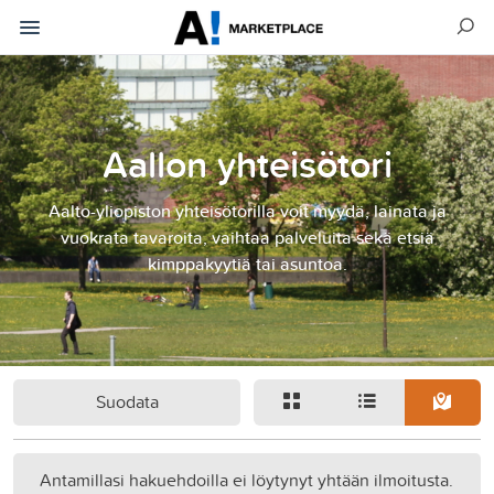
Aallon yhteisötori
Aalto-yliopiston yhteisötorilla voit myydä, lainata ja
vuokrata tavaroita, vaihtaa palveluita sekä etsiä
kimppakyytiä tai asuntoa.
Suodata
Antamillasi hakuehdoilla ei löytynyt yhtään ilmoitusta.