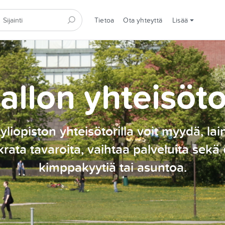
Tietoa
Ota yhteyttä
Lisää
allon yhteisöto
yliopiston yhteisötorilla voit myydä, lai
rata tavaroita, vaihtaa palveluita sekä 
kimppakyytiä tai asuntoa.