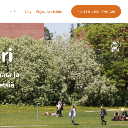
+ Lisää uusi ilmoitus
fi
Liity
Kirjaudu sisään
ri
nata ja
etsiä