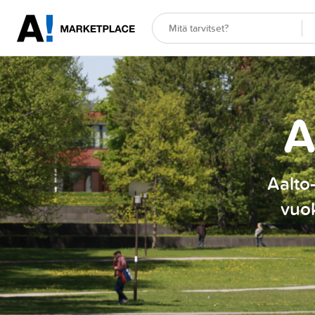
A
Aalto-
vuok