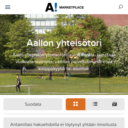
Aallon yhteisötori
Aalto-yliopiston yhteisötorilla voit myydä, lainata ja
vuokrata tavaroita, vaihtaa palveluita sekä etsiä
kimppakyytiä tai asuntoa.
Suodata
Antamillasi hakuehdoilla ei löytynyt yhtään ilmoitusta.