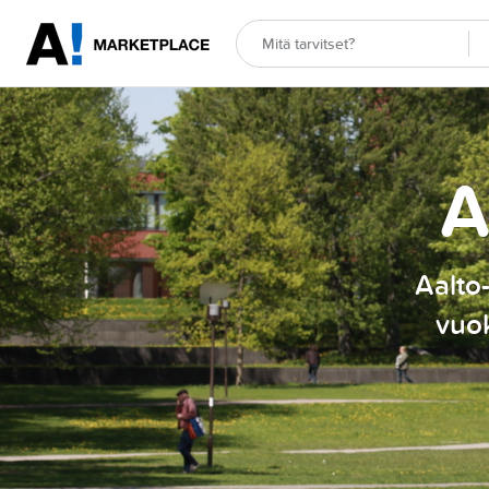
A
Aalto-
vuok