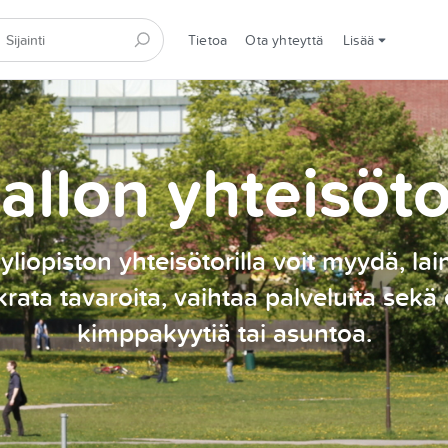
Tietoa
Ota yhteyttä
Lisää
allon yhteisöto
yliopiston yhteisötorilla voit myydä, lai
rata tavaroita, vaihtaa palveluita sekä 
kimppakyytiä tai asuntoa.