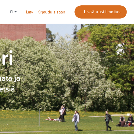
+ Lisää uusi ilmoitus
fi
Liity
Kirjaudu sisään
ri
nata ja
etsiä