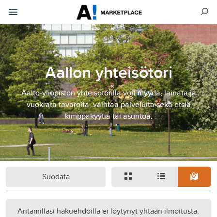
Aallon yhteisötori
Aalto-yliopiston yhteisötorilla voit myydä, lainata ja
vuokrata tavaroita, vaihtaa palveluita sekä etsiä
kimppakyytiä tai asuntoa.
Suodata
Antamillasi hakuehdoilla ei löytynyt yhtään ilmoitusta.