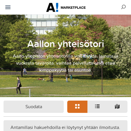
Aallon yhteisötori
Aalto-yliopiston yhteisötorilla voit myydä, lainata ja
vuokrata tavaroita, vaihtaa palveluita sekä etsiä
kimppakyytiä tai asuntoa.
Suodata
Antamillasi hakuehdoilla ei löytynyt yhtään ilmoitusta.