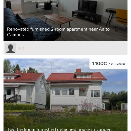
Renovated furnished 2-room apartment near Aalto
Campus
K D
1 100€
/ kuukausi
Two-bedroom furnished detached house in Jupperi,