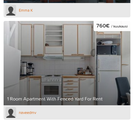
Emma K
760€
/ kuukausi
1 Room Apartment With Fenced Yard For Rent
naveedmv