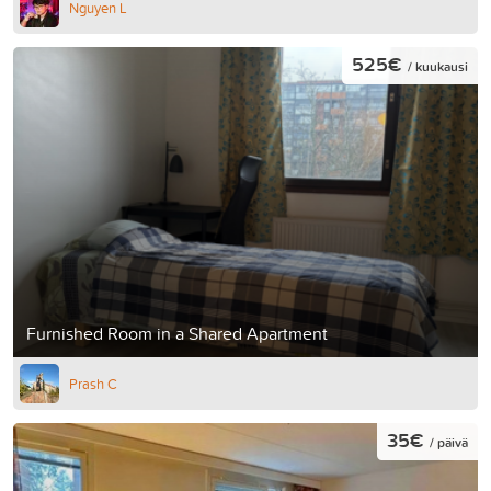
Nguyen L
525€
/ kuukausi
Furnished Room in a Shared Apartment
Prash C
35€
/ päivä