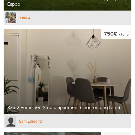
Espoo
Juha A
750€
/ tunti
33m2 Furnished Studio apartment (short or long term)
Sam Edmond