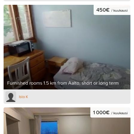
450€
/ kuukausi
Furnished rooms 1.5 km from Aalto, short or long term
Isto K
1 000€
/ kuukausi