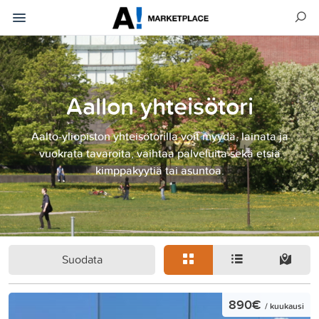
Aallon yhteisötori
Aalto-yliopiston yhteisötorilla voit myydä, lainata ja
vuokrata tavaroita, vaihtaa palveluita sekä etsiä
kimppakyytiä tai asuntoa.
Suodata
890€
/ kuukausi