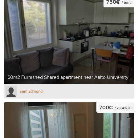
750€
/ tunti
60m2 Furnished Shared apartment near Aalto University
Sam Edmond
700€
/ kuukausi